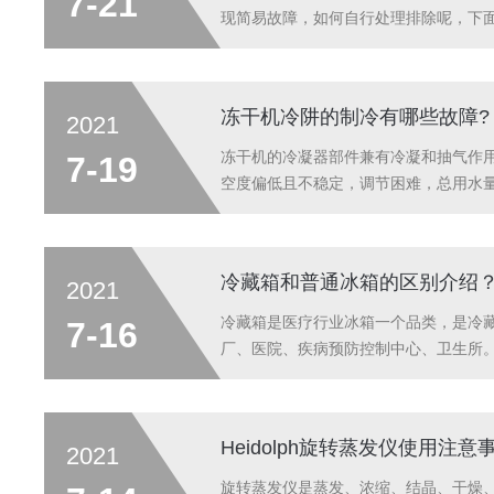
7-21
现简易故障，如何自行处理排除呢，下
统故障。我们需要对整套真空系统进行
成，而这其中，影响系统真空最关键的因素
冻干机冷阱的制冷有哪些故障?
2021
冻干机的冷凝器部件兼有冷凝和抽气作
7-19
空度偏低且不稳定，调节困难，总用水
器水垢保证冷凝器换热效果，对于一些
程当中对于一些损坏的冻干机零部件也应该
冷藏箱和普通冰箱的区别介绍
2021
冷藏箱是医疗行业冰箱一个品类，是冷
7-16
厂、医院、疾病预防控制中心、卫生所。
多采用电子式控制器，开门后温度波动
的安全。冰箱是医疗机构常用的设备之一，
Heidolph旋转蒸发仪使用注意
2021
旋转蒸发仪是蒸发、浓缩、结晶、干燥