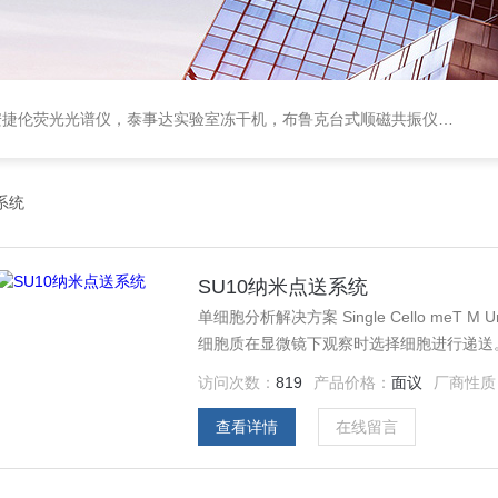
顺磁共振仪ESR，ESR自由基检测仪，进口闪蒸气化*灭菌系统， BIOTAGE样品氮吹浓缩仪，美的超低温冰箱，耶拿PCR仪
系统
SU10纳米点送系统
单细胞分析解决方案 Single Cello meT M Unit SU10纳米点送系统 单细胞靶向可直接递送至细胞核或
细胞质在显微镜下观察时选择细胞进行递送
访问次数：
819
产品价格：
面议
厂商性质
查看详情
在线留言