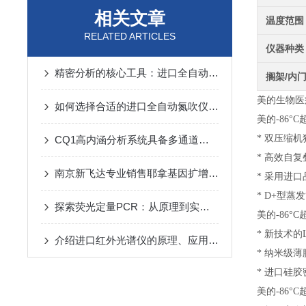
相关文章
温度范围
RELATED ARTICLES
仪器种类
精密分析的核心工具：进口全自动氮吹仪的技术解析与应用前瞻
搁架/内
美的生物医
如何选择合适的进口全自动氮吹仪：实用指南
美的-86°
* 双压缩
CQ1高内涵分析系统具备多通道荧光成像能力
* 高效自
南京新飞达专业销售耶拿基因扩增仪Biometra TAdvanced
* 采用进
* D+型
探索荧光定量PCR：从原理到实践的全面指南
美的-86°
* 新技术的
介绍进口红外光谱仪的原理、应用领域和未来发展趋势
* 纳米级薄
* 进口硅
美的-86°