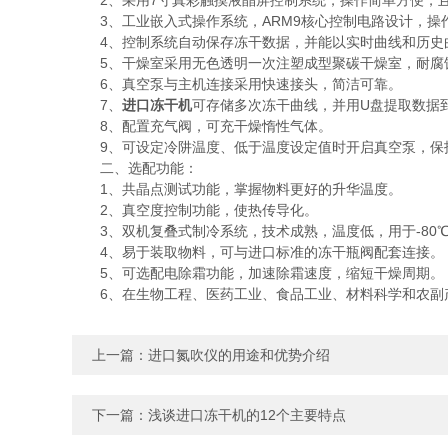
2、采用7寸真彩触摸液晶屏控制系统，操作简单方便，且
3、工业嵌入式操作系统，ARM9核心控制电路设计，操
4、控制系统自动保存冻干数据，并能以实时曲线和历史
5、干燥室采用无色透明一次注塑成型聚碳干燥室，耐腐蚀
6、真空泵与主机连接采用快速接头，简洁可靠。
7、
进口冻干机
可存储多次冻干曲线，并用U盘提取数据
8、配置充气阀，可充干燥惰性气体。
9、可设定冷阱温度、低于温度设定值时开启真空泵，保
二、选配功能：
1、共晶点测试功能，掌握物料更好的升华温度。
2、真空度控制功能，使热传导化。
3、双机复叠式制冷系统，技术成熟，温度低，用于-80
4、易于装取物料，可与进口标准的冻干瓶阀配套连接。
5、可选配电除霜功能，加速除霜速度，缩短干燥周期。
6、在生物工程、医药工业、食品工业、材料科学和农副
上一篇：
进口氮吹仪的用途和优势介绍
下一篇：
浅谈进口冻干机的12个主要特点