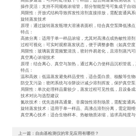
高效多通道：可同时处理数十个样品，适合高通量检测场景（
操作灵活：支持不同规格浓缩管，部分智能型号可集成于自动
局限性：开放式结构导致挥发性溶剂直接排放，需配套通风系
旋转蒸发技术
原理：通过旋转蒸发瓶增大溶液表面积，结合真空泵降低沸点，
特点：
高效分离：适用于单一样品浓缩，尤其对高沸点或热敏性溶剂（
过程可视化：可实时观察蒸发状态，便于调整参数（如真空度
局限性：玻璃装置需频繁清洗，密封件易老化，且溶剂蒸汽可
真空离心浓缩技术
原理：结合离心、真空与加热，通过离心力使样品沉积管底，真
特点：
温和高效：低温蒸发避免样品变性，适合蛋白质、核酸等生物
防交叉污染：密闭系统与冷阱设计减少溶剂挥发，保护真空泵
局限性：单次处理样品量较少，蒸发过程可见性低，且设备成
技术对比与选型建议
氮吹技术：优先选择高通量、非腐蚀性溶剂场景，需配套通风
旋转蒸发技术：适用于单一样品、高沸点溶剂分离，需定期维
真空离心技术：适合生物样本、热敏物质浓缩，追求高纯度与
上一篇：
自由基检测仪的常见应用有哪些？