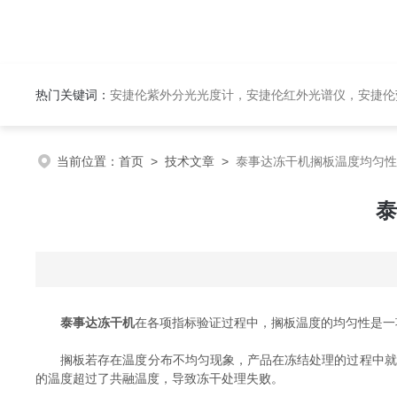
热门关键词：
安捷伦紫外分光光度计，安捷伦红外光谱仪，安捷伦荧光光谱仪，泰事达实验室冻干机，布鲁克台式顺磁共振仪
当前位置：
首页
>
技术文章
>
泰事达冻干机搁板温度均匀性
泰
泰事达冻干机
在各项指标验证过程中，搁板温度的均匀性是一
搁板若存在温度分布不均匀现象，产品在冻结处理的过程中就很
的温度超过了共融温度，导致冻干处理失败。